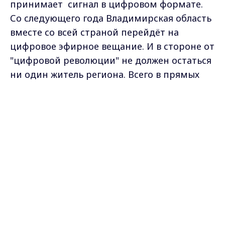
принимает сигнал в цифровом формате.
Со следующего года Владимирская область
вместе со всей страной перейдёт на
цифровое эфирное вещание. И в стороне от
"цифровой революции" не должен остаться
ни один житель региона. Всего в прямых
эфирах "Радио России" будут разыграны
Max - канал Россия "ГТРК
два десятка цифровых приставок.
Владимир"
Главные новости города
Владимира и региона.
Самые свежие и главные новости в макс-канале
ГТРК "Владимир"
. Подписывайтесь и будьте в
курсе всех событий!
Опубликовано: 22 октября 2018 года