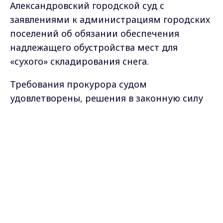
Александровский городской суд с
заявлениями к администрациям городских
поселений об обязании обеспечения
надлежащего обустройства мест для
«сухого» складирования снега.
Требования прокурора судом
удовлетворены, решения в законную силу
не вступили.
Max - канал Россия "ГТРК
Владимир"
Фото
https://www.pxfuel.com/en
Главные новости города
Владимира и региона.
Самые свежие и главные новости в макс-канале
ГТРК "Владимир"
. Подписывайтесь и будьте в
курсе всех событий!
Опубликовано: 24 января 2023 года