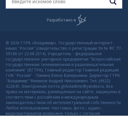
Разработано в
© 2026 ГТРК «Владимир». Государственный интернет-
канал "Россия" (свидетельство о регистрации Эл № ФС 77-
59166 от 22.08.2014). Учредитель - федеральное
государственное унитарное предприятие "Всероссийская
государственная телевизионная и радиовещательная
компания" (ВГТРК). Главный редактор Главной редакции
ГИК "Россия" - Панина Елена Валерьевна. Директор ГТРК
"Владимир" Филинов Андрей Николаевич. Тел. (4922)
322645. Электронная почта gtrkvladimir@yandex.ru. Все
права на материалы, размещенные на сайте, защищены в
соответствии с российским и международным
законодательством об интеллектуальной собственности.
Любое использование текстовых, фото-, аудио-,
видеоматериалов возможно только с согласия
правообладателя ВГТРК. Для детей старше 16 лет.
Max - канал Россия "ГТРК