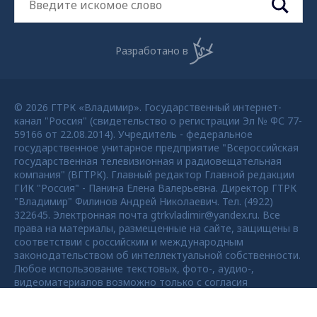
Разработано в
© 2026 ГТРК «Владимир». Государственный интернет-
канал "Россия" (свидетельство о регистрации Эл № ФС 77-
59166 от 22.08.2014). Учредитель - федеральное
государственное унитарное предприятие "Всероссийская
государственная телевизионная и радиовещательная
компания" (ВГТРК). Главный редактор Главной редакции
ГИК "Россия" - Панина Елена Валерьевна. Директор ГТРК
"Владимир" Филинов Андрей Николаевич. Тел. (4922)
322645. Электронная почта gtrkvladimir@yandex.ru. Все
права на материалы, размещенные на сайте, защищены в
соответствии с российским и международным
законодательством об интеллектуальной собственности.
Любое использование текстовых, фото-, аудио-,
видеоматериалов возможно только с согласия
правообладателя ВГТРК. Для детей старше 16 лет.
Max - канал Россия "ГТРК