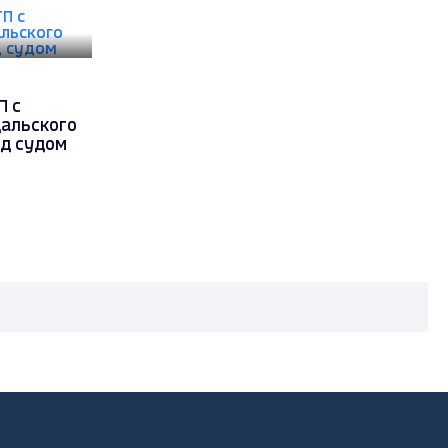
П с
дальского
ед судом