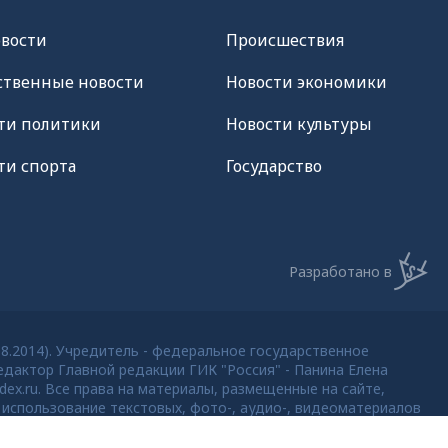
овости
Происшествия
твенные новости
Новости экономики
ти политики
Новости культуры
ти спорта
Государство
Разработано в
08.2014). Учредитель - федеральное государственное
дактор Главной редакции ГИК "Россия" - Панина Елена
dex.ru. Все права на материалы, размещенные на сайте,
использование текстовых, фото-, аудио-, видеоматериалов