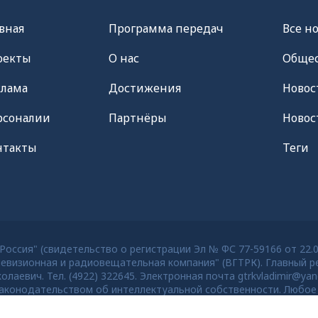
вная
Программа передач
Все н
оекты
О нас
Общес
клама
Достижения
Новос
рсоналии
Партнёры
Новос
нтакты
Теги
оссия" (свидетельство о регистрации Эл № ФС 77-59166 от 22.
евизионная и радиовещательная компания" (ВГТРК). Главный ре
евич. Тел. (4922) 322645. Электронная почта gtrkvladimir@yan
конодательством об интеллектуальной собственности. Любое 
тей старше 16 лет.