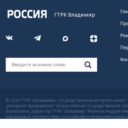
Гла
ГТРК Владимир
Пр
Ре
Пе
Ко
© 2026 ГТРК «Владимир». Государственный интернет-канал "Р
унитарное предприятие "Всероссийская государственная тел
Валерьевна. Директор ГТРК "Владимир" Филинов Андрей Никола
защищены в соответствии с российским и международным за
возможно только с согласия правообладателя ВГТРК. Для де