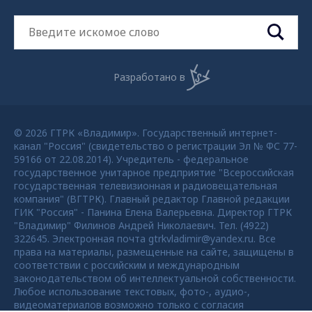
Разработано в
© 2026 ГТРК «Владимир». Государственный интернет-
канал "Россия" (свидетельство о регистрации Эл № ФС 77-
59166 от 22.08.2014). Учредитель - федеральное
государственное унитарное предприятие "Всероссийская
государственная телевизионная и радиовещательная
компания" (ВГТРК). Главный редактор Главной редакции
ГИК "Россия" - Панина Елена Валерьевна. Директор ГТРК
"Владимир" Филинов Андрей Николаевич. Тел. (4922)
322645. Электронная почта gtrkvladimir@yandex.ru. Все
права на материалы, размещенные на сайте, защищены в
соответствии с российским и международным
законодательством об интеллектуальной собственности.
Любое использование текстовых, фото-, аудио-,
видеоматериалов возможно только с согласия