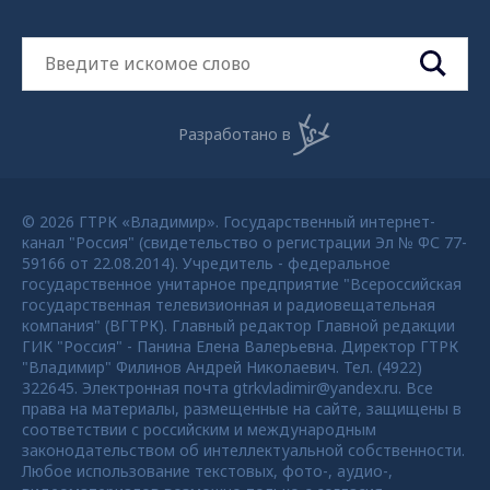
Разработано в
© 2026 ГТРК «Владимир». Государственный интернет-
канал "Россия" (свидетельство о регистрации Эл № ФС 77-
59166 от 22.08.2014). Учредитель - федеральное
государственное унитарное предприятие "Всероссийская
государственная телевизионная и радиовещательная
компания" (ВГТРК). Главный редактор Главной редакции
ГИК "Россия" - Панина Елена Валерьевна. Директор ГТРК
"Владимир" Филинов Андрей Николаевич. Тел. (4922)
322645. Электронная почта gtrkvladimir@yandex.ru. Все
права на материалы, размещенные на сайте, защищены в
соответствии с российским и международным
законодательством об интеллектуальной собственности.
Любое использование текстовых, фото-, аудио-,