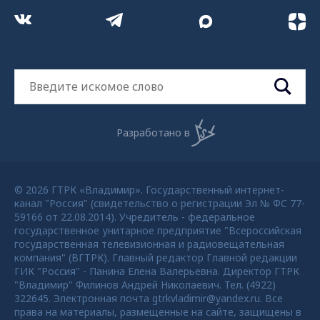
Разработано в
© 2026 ГТРК «Владимир». Государственный интернет-
канал "Россия" (свидетельство о регистрации Эл № ФС 77-
59166 от 22.08.2014). Учредитель - федеральное
государственное унитарное предприятие "Всероссийская
государственная телевизионная и радиовещательная
компания" (ВГТРК). Главный редактор Главной редакции
ГИК "Россия" - Панина Елена Валерьевна. Директор ГТРК
"Владимир" Филинов Андрей Николаевич. Тел. (4922)
322645. Электронная почта gtrkvladimir@yandex.ru. Все
права на материалы, размещенные на сайте, защищены в