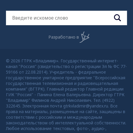
Разработано в
© 2026 ГТРК «Владимир». Государственный интернет-
канал "Россия" (свидетельство о регистрации Эл № ФС 77-
59166 от 22.08.2014). Учредитель - федеральное
государственное унитарное предприятие "Всероссийская
государственная телевизионная и радиовещательная
компания" (ВГТРК). Главный редактор Главной редакции
ГИК "Россия" - Панина Елена Валерьевна. Директор ГТРК
"Владимир" Филинов Андрей Николаевич. Тел. (4922)
322645. Электронная почта gtrkvladimir@yandex.ru. Все
права на материалы, размещенные на сайте, защищены в
соответствии с российским и международным
законодательством об интеллектуальной собственности.
Любое использование текстовых, фото-, аудио-,