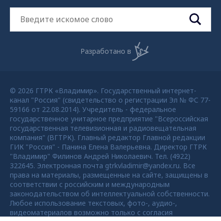
Разработано в
© 2026 ГТРК «Владимир». Государственный интернет-
канал "Россия" (свидетельство о регистрации Эл № ФС 77-
59166 от 22.08.2014). Учредитель - федеральное
государственное унитарное предприятие "Всероссийская
государственная телевизионная и радиовещательная
компания" (ВГТРК). Главный редактор Главной редакции
ГИК "Россия" - Панина Елена Валерьевна. Директор ГТРК
"Владимир" Филинов Андрей Николаевич. Тел. (4922)
322645. Электронная почта gtrkvladimir@yandex.ru. Все
права на материалы, размещенные на сайте, защищены в
соответствии с российским и международным
законодательством об интеллектуальной собственности.
Любое использование текстовых, фото-, аудио-,
видеоматериалов возможно только с согласия