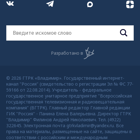
Разработано в
© 2026 ГТРК «Владимир». Государственный интернет-
канал "Россия" (свидетельство о регистрации Эл № ФС 77-
59166 от 22.08.2014). Учредитель - федеральное
государственное унитарное предприятие "Всероссийская
государственная телевизионная и радиовещательная
компания" (ВГТРК). Главный редактор Главной редакции
ГИК "Россия" - Панина Елена Валерьевна. Директор ГТРК
"Владимир" Филинов Андрей Николаевич. Тел. (4922)
322645. Электронная почта gtrkvladimir@yandex.ru. Все
права на материалы, размещенные на сайте, защищены в
соответствии с российским и международным