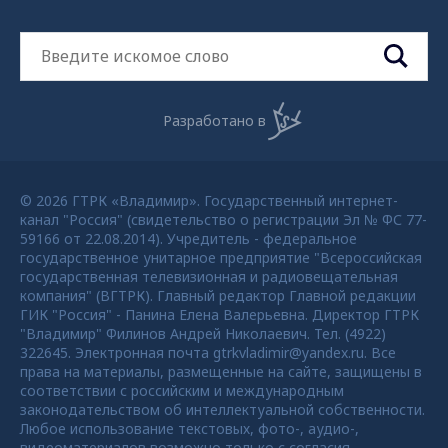
Разработано в
© 2026 ГТРК «Владимир». Государственный интернет-
канал "Россия" (свидетельство о регистрации Эл № ФС 77-
59166 от 22.08.2014). Учредитель - федеральное
государственное унитарное предприятие "Всероссийская
государственная телевизионная и радиовещательная
компания" (ВГТРК). Главный редактор Главной редакции
ГИК "Россия" - Панина Елена Валерьевна. Директор ГТРК
"Владимир" Филинов Андрей Николаевич. Тел. (4922)
322645. Электронная почта gtrkvladimir@yandex.ru. Все
права на материалы, размещенные на сайте, защищены в
соответствии с российским и международным
законодательством об интеллектуальной собственности.
Любое использование текстовых, фото-, аудио-,
видеоматериалов возможно только с согласия