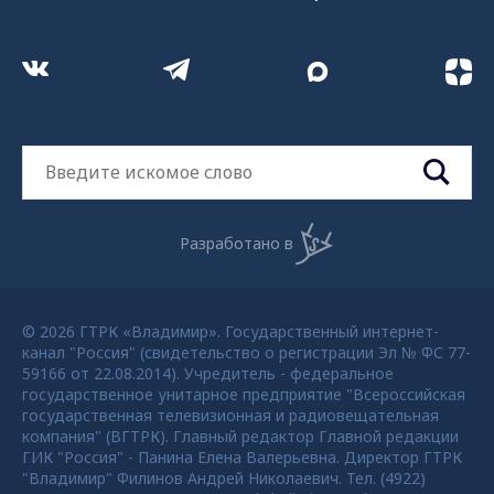
Разработано в
© 2026 ГТРК «Владимир». Государственный интернет-
канал "Россия" (свидетельство о регистрации Эл № ФС 77-
59166 от 22.08.2014). Учредитель - федеральное
государственное унитарное предприятие "Всероссийская
государственная телевизионная и радиовещательная
компания" (ВГТРК). Главный редактор Главной редакции
ГИК "Россия" - Панина Елена Валерьевна. Директор ГТРК
"Владимир" Филинов Андрей Николаевич. Тел. (4922)