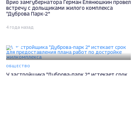
Врио замгубернатора Герман Елянюшкин провел
встречу с дольщиками жилого комплекса
"Дуброва Парк-2"
4 года назад
ОБЩЕСТВО
У застройщика "Дуброва-парк 2" истекает срок
для предоставления плана работ по достройке
жилкомплекса
Max - канал Россия "ГТРК
Владимир"
Главные новости города
4 года назад
Владимира и региона.