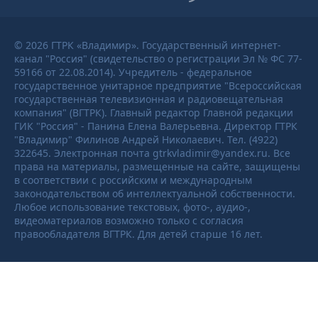
© 2026 ГТРК «Владимир». Государственный интернет-
канал "Россия" (свидетельство о регистрации Эл № ФС 77-
59166 от 22.08.2014). Учредитель - федеральное
государственное унитарное предприятие "Всероссийская
государственная телевизионная и радиовещательная
компания" (ВГТРК). Главный редактор Главной редакции
ГИК "Россия" - Панина Елена Валерьевна. Директор ГТРК
"Владимир" Филинов Андрей Николаевич. Тел. (4922)
322645. Электронная почта gtrkvladimir@yandex.ru. Все
права на материалы, размещенные на сайте, защищены
в соответствии с российским и международным
законодательством об интеллектуальной собственности.
Любое использование текстовых, фото-, аудио-,
видеоматериалов возможно только с согласия
правообладателя ВГТРК. Для детей старше 16 лет.