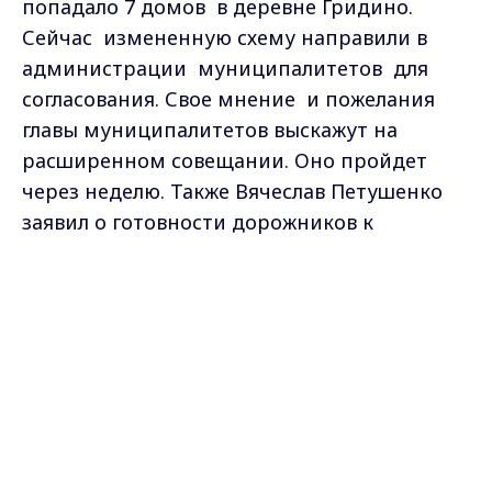
попадало 7 домов в деревне Гридино.
Сейчас измененную схему направили в
администрации муниципалитетов для
согласования. Свое мнение и пожелания
главы муниципалитетов выскажут на
расширенном совещании. Оно пройдет
через неделю. Также Вячеслав Петушенко
заявил о готовности дорожников к
строительству Северного обхода
Владимира, сообщает пресс-служба Белого
Max - канал Россия "ГТРК
Владимир"
дома.
Главные новости города
Владимира и региона.
Самые свежие и главные новости в макс-канале
ГТРК "Владимир"
. Подписывайтесь и будьте в
курсе всех событий!