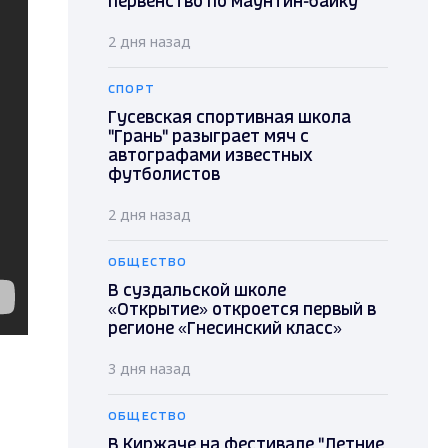
первенство по маунтин-байку
2 дня назад
СПОРТ
Гусевская спортивная школа
"Грань" разыграет мяч с
автографами известных
футболистов
2 дня назад
ОБЩЕСТВО
В суздальской школе
«Открытие» откроется первый в
регионе «Гнесинский класс»
3 дня назад
ОБЩЕСТВО
В Киржаче на фестивале "Летние