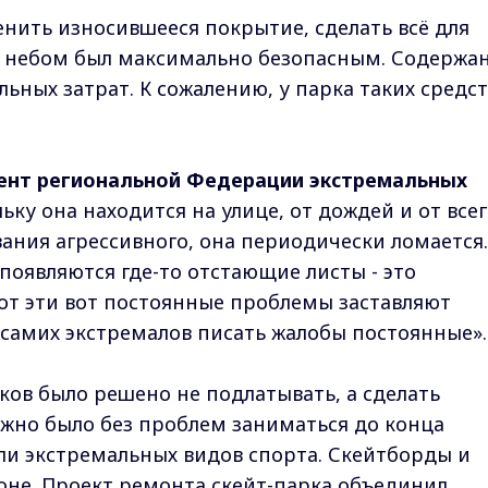
енить износившееся покрытие, сделать всё для
м небом был максимально безопасным. Содержа
ьных затрат. К сожалению, у парка таких средс
дент региональной Федерации экстремальных
ку она находится на улице, от дождей и от всег
вания агрессивного, она периодически ломается.
появляются где-то отстающие листы - это
вот эти вот постоянные проблемы заставляют
 самих экстремалов писать жалобы постоянные».
ков было решено не подлатывать, а сделать
жно было без проблем заниматься до конца
ли экстремальных видов спорта. Скейтборды и
роне. Проект ремонта скейт-парка объединил