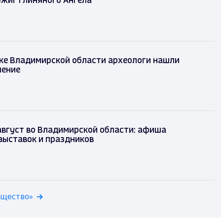
бжиг глиняного Ангела
ке Владимирской области археологи нашли
шение
август во Владимирской области: афиша
выставок и праздников
бщество»