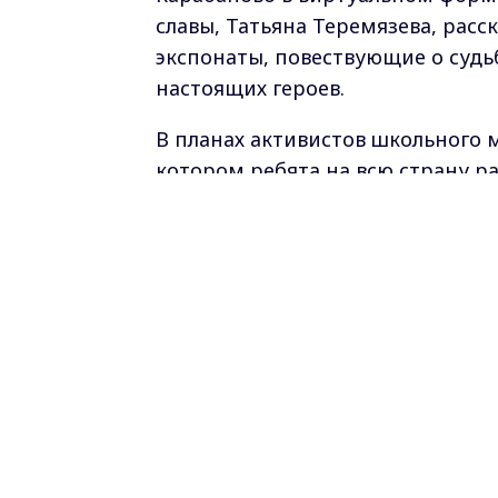
славы, Татьяна Теремязева, расс
экспонаты, повествующие о судь
настоящих героев.
В планах активистов школьного м
котором ребята на всю страну ра
Отечественной войны.
Фото пресс-службы администраци
Самые свежие и главные новости в ма
курсе всех событий!
Опубликовано: 6 августа 2020 года