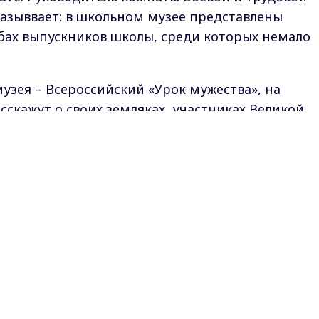
казыввает:
в школьном музее представлены
бах выпускников школы, среди которых немало
узея – Всероссийский «Урок мужества», на
сскажут о своих земляках, участниках Великой
Max - канал Россия "ГТРК Владимир"
Главные новости города Владимира и региона.
и Владимирской области
кс-канале
ГТРК "Владимир"
. Подписывайтесь и будьте в