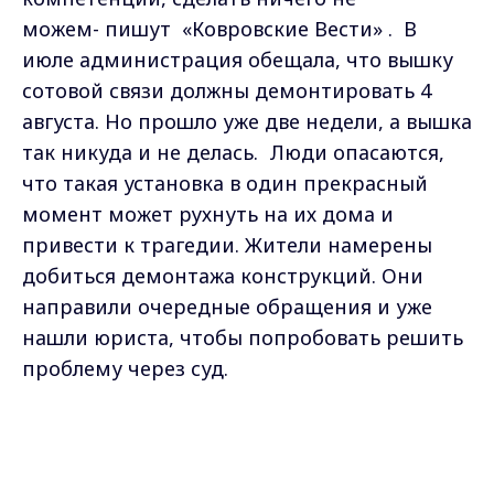
можем- пишут «
Ковровские
Вести
» . В
июле администрация обещала, что вышку
сотовой связи должны демонтировать 4
августа. Но прошло уже две недели, а вышка
так никуда и не делась.
Люди опасаются,
что такая установка в один прекрасный
момент может рухнуть на их дома и
привести к трагедии.
Жители намерены
добиться демонтажа конструкций. Они
направили очередные обращения
и уже
нашли юриста, чтобы попробовать решить
проблему через суд.
Самые свежие и главные новости в макс-канале
Max - канал Россия "ГТРК
Владимир"
ГТРК "Владимир"
. Подписывайтесь и будьте в
Главные новости города
курсе всех событий!