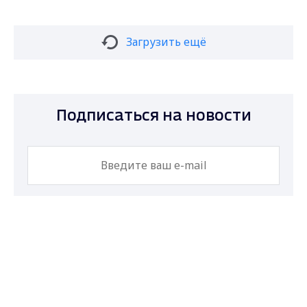
Загрузить ещё
Подписаться на новости
Подписаться
Max - канал Россия "ГТРК
Владимир"
Главные новости города
Владимира и региона.
Даю согласие на обработку персональных
данных в соответствии с ФЗ № 152