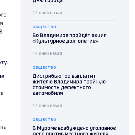
Дню города
14 дней назад
ого
ля
ОБЩЕСТВО
В
Во Владимире пройдёт акция
«Культурное долголетие»
14 дней назад
ту.
ОБЩЕСТВО
ле
Дистрибьютор выплатит
жителю Владимира тройную
стоимость дефектного
ые
автомобиля
14 дней назад
,
ОБЩЕСТВО
ена
В Муроме возбуждено уголовное
дело против местного жителя,