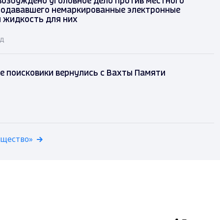
возбуждено уголовное дело против местного
родававшего немаркированные электронные
и жидкость для них
ад
е поисковики вернулись с Вахты Памяти
бщество»