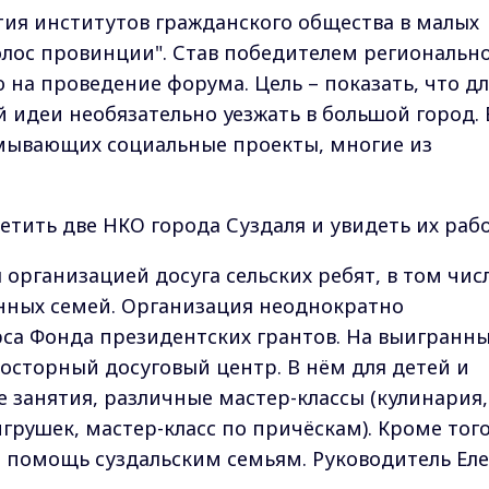
тия институтов гражданского общества в малых
Голос провинции". Став победителем региональн
 на проведение форума. Цель – показать, что д
 идеи необязательно уезжать в большой город. 
мывающих социальные проекты, многие из
тить две НКО города Суздаля и увидеть их рабо
 организацией досуга сельских ребят, в том чис
нных семей. Организация неоднократно
са Фонда президентских грантов. На выигранн
росторный досуговый центр. В нём для детей и
 занятия, различные мастер-классы (кулинария,
игрушек, мастер-класс по причёскам). Кроме того
 помощь суздальским семьям. Руководитель Ел