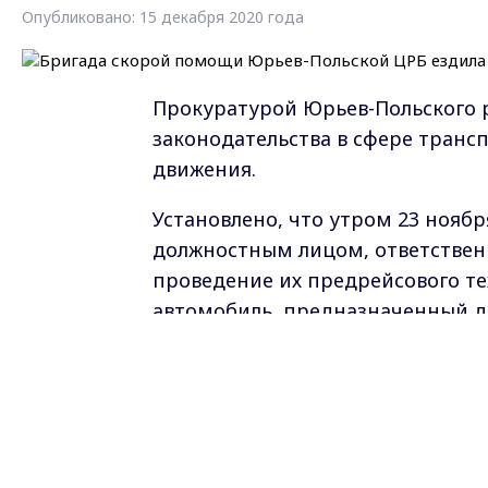
Опубликовано: 15 декабря 2020 года
Прокуратурой Юрьев-Польского 
законодательства в сфере транс
движения.
Установлено, что утром 23 нояб
должностным лицом, ответствен
проведение их предрейсового те
автомобиль, предназначенный д
медицинской помощи и пациенто
эксплуатация автомобиля.
В результате оперативного вмеш
автомобиль приведен в пригодно