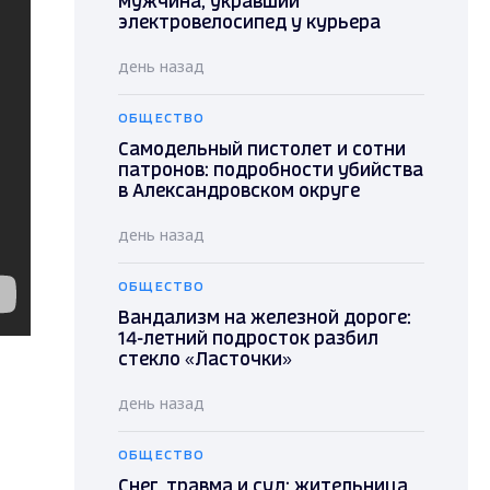
мужчина, укравший
электровелосипед у курьера
день назад
ОБЩЕСТВО
Самодельный пистолет и сотни
патронов: подробности убийства
в Александровском округе
день назад
ОБЩЕСТВО
Вандализм на железной дороге:
14-летний подросток разбил
стекло «Ласточки»
день назад
ОБЩЕСТВО
Снег, травма и суд: жительница