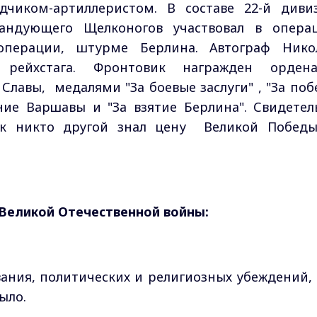
дчиком-артиллеристом. В составе 22-й диви
мандующего Щелконогов участвовал в опера
 операции, штурме Берлина. Автограф Нико
рейхстага. Фронтовик награжден орден
лавы, медалями "За боевые заслуги" , "За поб
ние Варшавы и "За взятие Берлина". Свидетел
ак никто другой знал цену Великой Победы
Великой Отечественной войны:
ания, политических и религиозных убеждений, 
ыло.