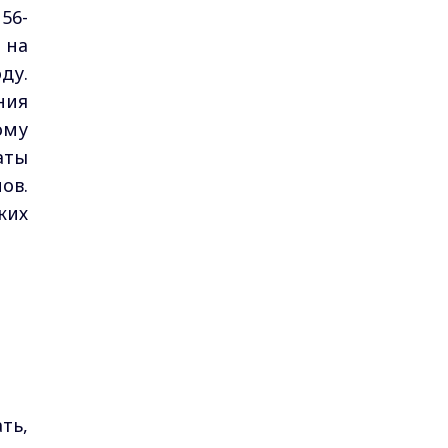
56-
 на
ду.
ния
ому
аты
ов.
ких
ть,