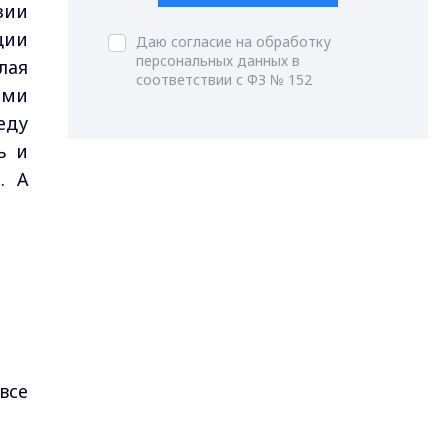
зии
ции
Даю согласие на обработку
персональных данных в
лая
соответствии с ФЗ № 152
ами
еду
ь и
. А
все