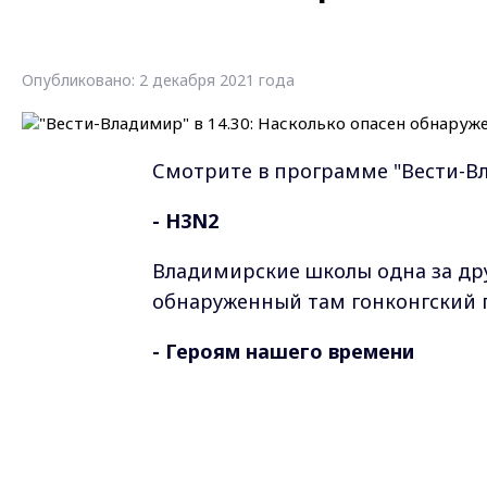
Опубликовано: 2 декабря 2021 года
Смотрите в программе "Вести-В
- H3N2
Владимирские школы одна за дру
обнаруженный там гонконгский 
- Героям нашего времени
Бесплатный вход на все выставк
музейщиков и активистов ОНФ .
- QR-кот