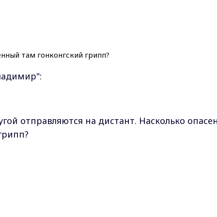
ладимир":
гой отправляются на дистант. Насколько опасе
грипп?
и для медиков. Подарок героям нашего времени 
Max - канал Россия "ГТРК Владимир"
Главные новости города Владимира и региона.