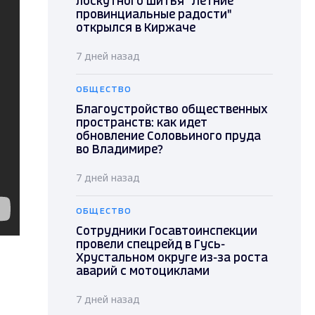
лоскутного шитья "Летние
провинциальные радости"
открылся в Киржаче
7 дней назад
ОБЩЕСТВО
Благоустройство общественных
пространств: как идет
обновление Соловьиного пруда
во Владимире?
7 дней назад
ОБЩЕСТВО
Сотрудники Госавтоинспекции
провели спецрейд в Гусь-
Хрустальном округе из-за роста
аварий с мотоциклами
7 дней назад