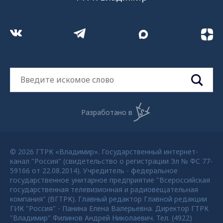
Разработано в
© 2026 ГТРК «Владимир». Государственный интернет-
канал "Россия" (свидетельство о регистрации Эл № ФС 77-
59166 от 22.08.2014). Учредитель - федеральное
государственное унитарное предприятие "Всероссийская
государственная телевизионная и радиовещательная
компания" (ВГТРК). Главный редактор Главной редакции
ГИК "Россия" - Панина Елена Валерьевна. Директор ГТРК
"Владимир" Филинов Андрей Николаевич. Тел. (4922)