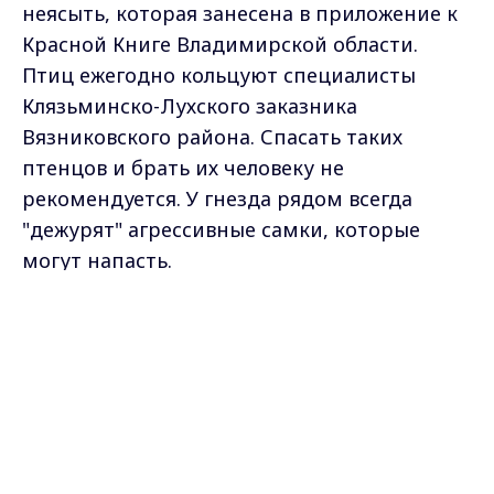
неясыть, которая занесена в приложение к
Красной Книге Владимирской области.
Птиц ежегодно кольцуют специалисты
Клязьминско-Лухского заказника
Вязниковского района. Спасать таких
птенцов и брать их человеку не
рекомендуется. У гнезда рядом всегда
"дежурят" агрессивные самки, которые
могут напасть.
Max - канал Россия "ГТРК
Вторым встреченным обитателем леса стал
Владимир"
Главные новости города
лосенок. Животное в страхе металось по
Владимира и региона.
лесу. Где были его родители - неизвестно, -
сообщил в соцсетях натуралист Виктор
Нефёдов.