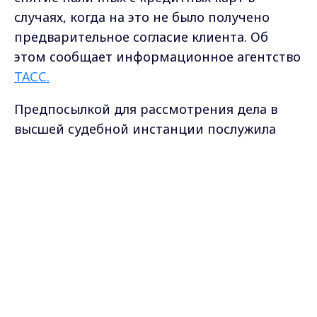
случаях, когда на это не было получено
предварительное согласие клиента. Об
этом сообщает информационное агентство
ТАСС.
Предпосылкой для рассмотрения дела в
высшей судебной инстанции послужила
жалоба жителя Санкт-Петербурга. Он
столкнулся с односторонним изменением
Max - канал Россия "ГТРК
Владимир"
условий обслуживания его кредитной
Главные новости города
Владимира и региона.
карты. Изначально, при оформлении
договора, ему была предоставлена
возможность снимать до 50 000 рублей в
месяц без каких-либо комиссий и
дополнительных платежей. Однако, спустя
короткое время, банк в одностороннем