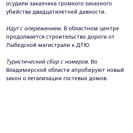
осудили заказчика громкого заказного
убийства двадцатилетней давности.
Идут с опережением.
В областном центре
продолжается строительство дороги от
Лыбедской магистрали к ДТЮ.
Туристический сбор с номеров.
Во
Владимирской области апробируют новый
закон о легализации гостевых домов.
Max - канал Россия "ГТРК
Прогулка за прививкой.
Жителям региона
Владимир"
Главные новости города
предлагают бесплатно вакцинировать
Владимира и региона.
домашних животных от бешенства.
Игра нашего детства.
Владимирские