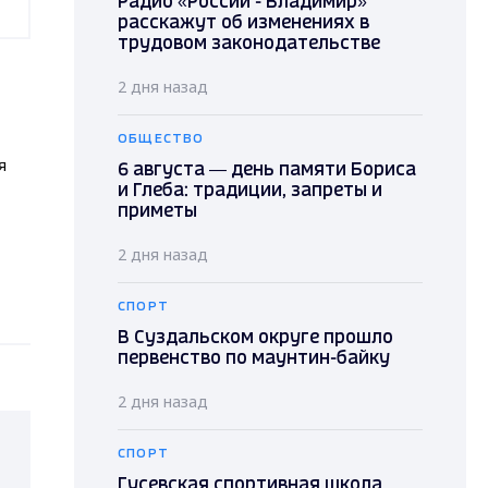
Радио «России - Владимир»
расскажут об изменениях в
трудовом законодательстве
2 дня назад
ОБЩЕСТВО
я
6 августа — день памяти Бориса
и Глеба: традиции, запреты и
приметы
2 дня назад
СПОРТ
В Суздальском округе прошло
первенство по маунтин-байку
2 дня назад
СПОРТ
Гусевская спортивная школа