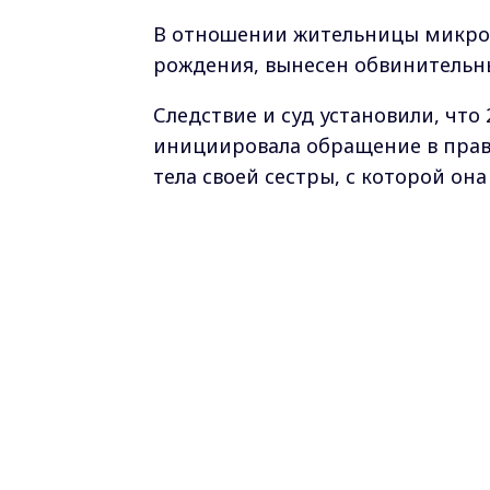
В отношении жительницы микрор
рождения, вынесен обвинительн
Следствие и суд установили, что
инициировала обращение в прав
тела своей сестры, с которой он
ванной комнате, где были обнар
в момент инцидента находилась 
родственницы.
Однако, детальное расследовани
установлено, что в день убийств
рождения, возникла бытовая ссор
находившейся в ванной, многоч
совершения преступления она зап
на дачу, стремясь создать себе а