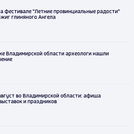
на фестивале "Летние провинциальные радости"
бжиг глиняного Ангела
ке Владимирской области археологи нашли
шение
август во Владимирской области: афиша
выставок и праздников