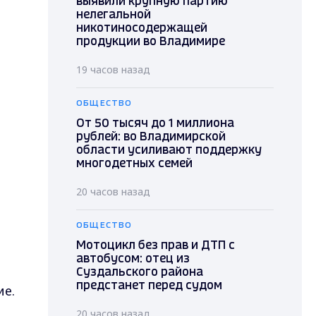
выявили крупную партию
нелегальной
никотиносодержащей
продукции во Владимире
19 часов назад
ОБЩЕСТВО
От 50 тысяч до 1 миллиона
рублей: во Владимирской
области усиливают поддержку
многодетных семей
20 часов назад
ОБЩЕСТВО
Мотоцикл без прав и ДТП с
автобусом: отец из
Суздальского района
предстанет перед судом
ие.
20 часов назад