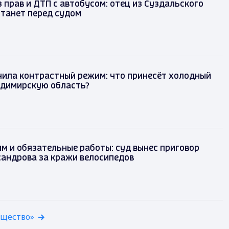
 прав и ДТП с автобусом: отец из Суздальского
танет перед судом
чила контрастный режим: что принесёт холодный
адимирскую область?
м и обязательные работы: суд вынес приговор
сандрова за кражи велосипедов
бщество»