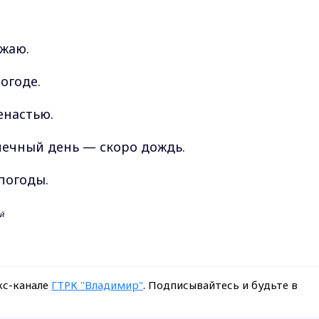
ожаю.
огоде.
енастью.
нечный день — скоро дождь.
погоды.
ий
кс-канале
ГТРК "Владимир"
. Подписывайтесь и будьте в