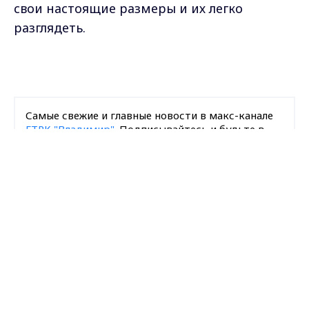
свои настоящие размеры и их легко
разглядеть.
Самые свежие и главные новости в макс-канале
ГТРК "Владимир"
. Подписывайтесь и будьте в
курсе всех событий!
Max - канал Россия "ГТРК
Владимир"
Главные новости города
Опубликовано: 25 августа 2025 года
Владимира и региона.
Поделиться
пауки
природа