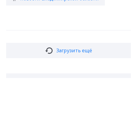
Загрузить ещё
Подписаться на новости
Max - канал Россия "ГТРК
Владимир"
Главные новости города
Владимира и региона.
Подписаться