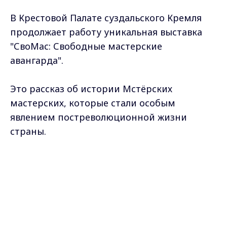
В Крестовой Палате суздальского Кремля
продолжает работу уникальная выставка
"СвоМас: Свободные мастерские
авангарда".
Это рассказ об истории Мстёрских
мастерских, которые стали особым
явлением постреволюционной жизни
страны.
Проект объединил Владимиро-Суздальский
Max - канал Россия "ГТРК
Владимир"
музей-заповедник и ведущие музеи России.
Главные новости города
Владимира и региона.
Подробнее о выставке "Свомас" нашему
каналу рассказал ее куратор Михаил