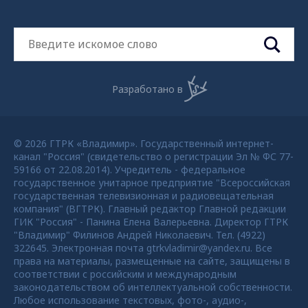
Разработано в
© 2026 ГТРК «Владимир». Государственный интернет-
канал "Россия" (свидетельство о регистрации Эл № ФС 77-
59166 от 22.08.2014). Учредитель - федеральное
государственное унитарное предприятие "Всероссийская
государственная телевизионная и радиовещательная
компания" (ВГТРК). Главный редактор Главной редакции
ГИК "Россия" - Панина Елена Валерьевна. Директор ГТРК
"Владимир" Филинов Андрей Николаевич. Тел. (4922)
322645. Электронная почта gtrkvladimir@yandex.ru. Все
права на материалы, размещенные на сайте, защищены в
соответствии с российским и международным
законодательством об интеллектуальной собственности.
Любое использование текстовых, фото-, аудио-,