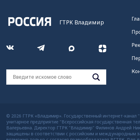
Гла
ГТРК Владимир
Пр
Ре
Пе
Ко
© 2026 ГТРК «Владимир». Государственный интернет-канал "Р
унитарное предприятие "Всероссийская государственная тел
Валерьевна. Директор ГТРК "Владимир" Филинов Андрей Никола
защищены в соответствии с российским и международным за
возможно только с согласия правообладателя ВГТРК. Для де