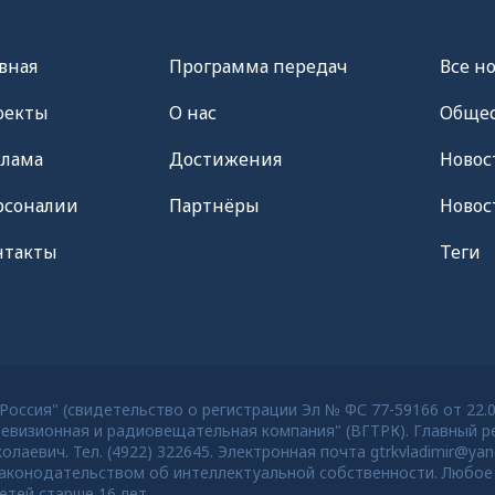
вная
Программа передач
Все н
оекты
О нас
Общес
клама
Достижения
Новос
рсоналии
Партнёры
Новос
нтакты
Теги
оссия" (свидетельство о регистрации Эл № ФС 77-59166 от 22.
евизионная и радиовещательная компания" (ВГТРК). Главный ре
евич. Тел. (4922) 322645. Электронная почта gtrkvladimir@yan
конодательством об интеллектуальной собственности. Любое 
тей старше 16 лет.