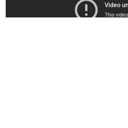
Оглушающую музыку в авто в но
появятся в региональном "закон
инициативе слушателей Школы ю