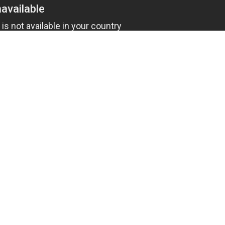
Max - канал Россия "ГТРК Владимир"
Главные новости города Владимира и региона.
чное время планируют запретить. Изменения
е о тишине". Законопроект разработан по
ного законотворца и членов Молодёжной Думы