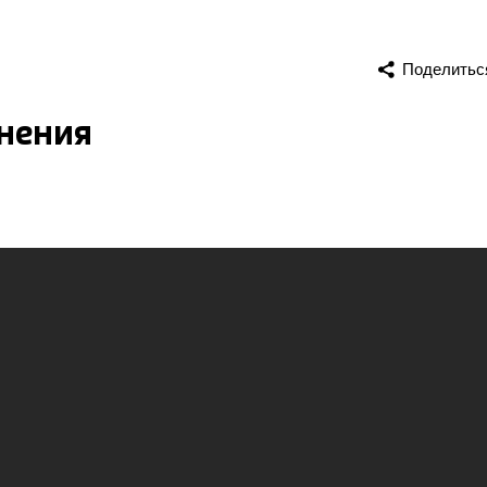
Поделитьс
енения