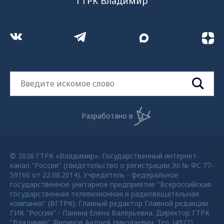
ГТРК Владимир
Разработано в
© 2026 ГТРК «Владимир». Государственный интернет-
канал "Россия" (свидетельство о регистрации Эл № ФС 77-
59166 от 22.08.2014). Учредитель - федеральное
государственное унитарное предприятие "Всероссийская
государственная телевизионная и радиовещательная
компания" (ВГТРК). Главный редактор Главной редакции
ГИК "Россия" - Панина Елена Валерьевна. Директор ГТРК
"Владимир" Филинов Андрей Николаевич. Тел. (4922)