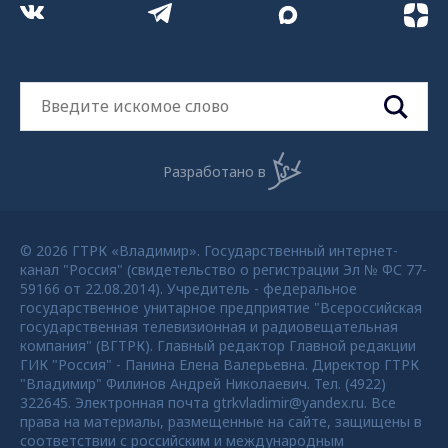
Разработано в
© 2026 ГТРК «Владимир». Государственный интернет-
канал "Россия" (свидетельство о регистрации Эл № ФС 77-
59166 от 22.08.2014). Учредитель - федеральное
государственное унитарное предприятие "Всероссийская
государственная телевизионная и радиовещательная
компания" (ВГТРК). Главный редактор Главной редакции
ГИК "Россия" - Панина Елена Валерьевна. Директор ГТРК
"Владимир" Филинов Андрей Николаевич. Тел. (4922)
322645. Электронная почта gtrkvladimir@yandex.ru. Все
права на материалы, размещенные на сайте, защищены в
соответствии с российским и международным