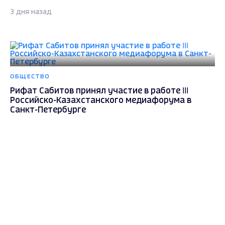
3 дня назад
ОБЩЕСТВО
Рифат Сабитов принял участие в работе III
Российско-Казахстанского медиафорума в
Санкт-Петербурге
3 дня назад
Max - канал Россия "ГТРК
Владимир"
Главные новости города
Владимира и региона.
ОБЩЕСТВО
36-летний владимирец задержан с крупной
партией наркотиков в Суздальском районе