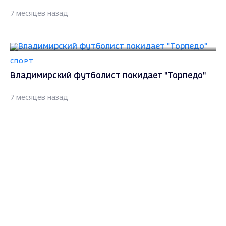
7 месяцев назад
СПОРТ
Владимирский футболист покидает "Торпедо"
7 месяцев назад
Max - канал Россия "ГТРК
Владимир"
Главные новости города
СПОРТ
Владимира и региона.
Начальник управления по физкультуре и спорту
города Владимира Марат Мангушев рассказал о
спортивных итогах года
7 месяцев назад