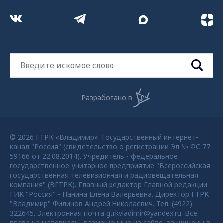
Разработано в
© 2026 ГТРК «Владимир». Государственный интернет-
канал "Россия" (свидетельство о регистрации Эл № ФС 77-
59166 от 22.08.2014). Учредитель - федеральное
государственное унитарное предприятие "Всероссийская
государственная телевизионная и радиовещательная
компания" (ВГТРК). Главный редактор Главной редакции
ГИК "Россия" - Панина Елена Валерьевна. Директор ГТРК
"Владимир" Филинов Андрей Николаевич. Тел. (4922)
322645. Электронная почта gtrkvladimir@yandex.ru. Все
права на материалы, размещенные на сайте, защищены в