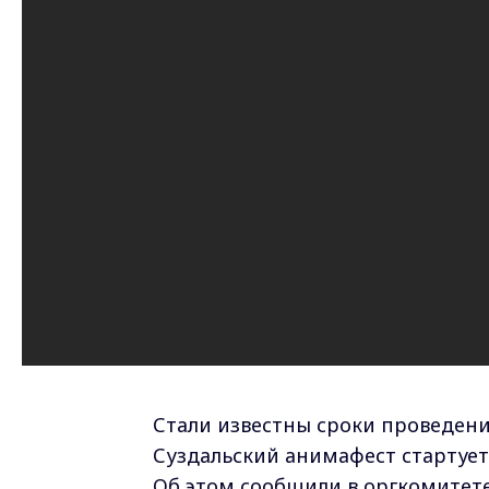
Стали известны сроки проведени
Суздальский анимафест стартует
Об этом сообщили в оргкомитете