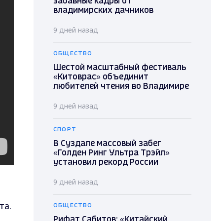
забавные кадры от
владимирских дачников
9 дней назад
ОБЩЕСТВО
Шестой масштабный фестиваль
«Китоврас» объединит
любителей чтения во Владимире
9 дней назад
СПОРТ
В Суздале массовый забег
«Голден Ринг Ультра Трэйл»
установил рекорд России
9 дней назад
та.
ОБЩЕСТВО
Рифат Сабитов: «Китайский