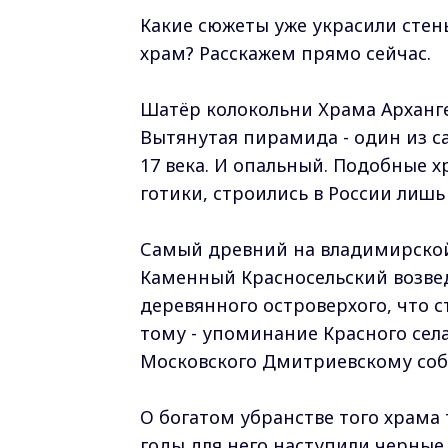
Какие сюжеты уже украсили стен
храм? Расскажем прямо сейчас.
Шатёр колокольни Храма Арханг
Вытянутая пирамида - один из с
17 века. И опальный. Подобные 
готики, строились в России лишь
Самый древний на владимирской 
Каменный Красносельский возвед
деревянного островерхого, что с
тому - упоминание Красного сел
Московского Дмитриевскому собо
О богатом убранстве того храма 
годы для него наступили черные 