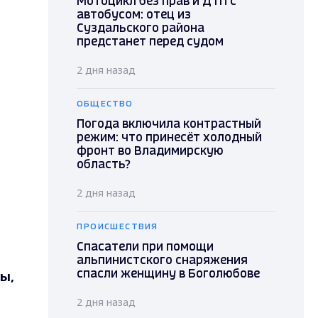
Мотоцикл без прав и ДТП с
автобусом: отец из
Суздальского района
предстанет перед судом
2 дня назад
ОБЩЕСТВО
Погода включила контрастный
режим: что принесёт холодный
фронт во Владимирскую
область?
2 дня назад
ПРОИСШЕСТВИЯ
Спасатели при помощи
альпинистского снаряжения
ы,
спасли женщину в Боголюбове
2 дня назад