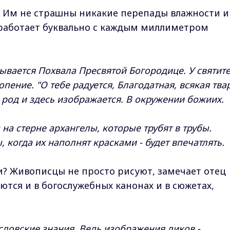
. Им не страшны никакие перепады влажности и
 работает буквально с каждым миллиметром
вается Похвала Пресвятой Богородице. У святит
пение. "О тебе радуется, Благодатная, всякая твар
 род и здесь изображается. В окружении божиих.
 на стерне архангелы, которые трубят в трубы.
 когда их наполнят красками - будет впечатлять.
и? Живописцы не просто рисуют, замечает отец
тся и в богослужебных канонах и в сюжетах,
словские знания. Ведь изображения ликов -