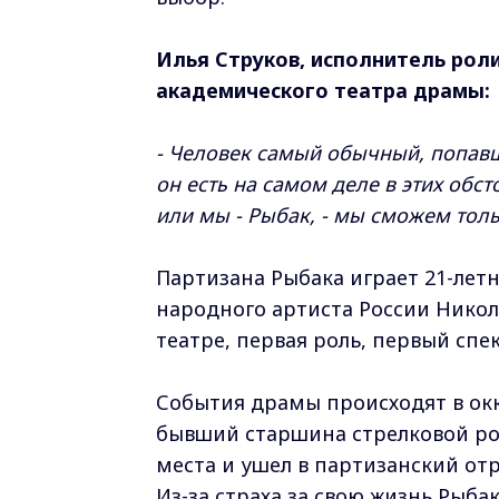
Илья Струков, исполнитель рол
академического театра драмы:
- Человек самый обычный, попавш
он есть на самом деле в этих обст
или мы - Рыбак, - мы сможем тольк
Партизана Рыбака играет 21-лет
народного артиста России Никола
театре, первая роль, первый спе
События драмы происходят в ок
бывший старшина стрелковой рот
места и ушел в партизанский отр
Из-за страха за свою жизнь Рыба