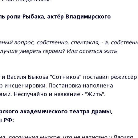
ль роли Рыбака, актёр Владимирского
вный вопрос, собственно, спектакля, - а, собственн
и лучше умереть героем? Или остаться жить
ти Василя Быкова "Сотников" поставил режиссёр
ор инсценировки. Постановка наполнена
и. Неслучайно и название - "Жить".
рского академического театра драмы,
ы РФ:
л, досочинил многое, что не написано у Василя