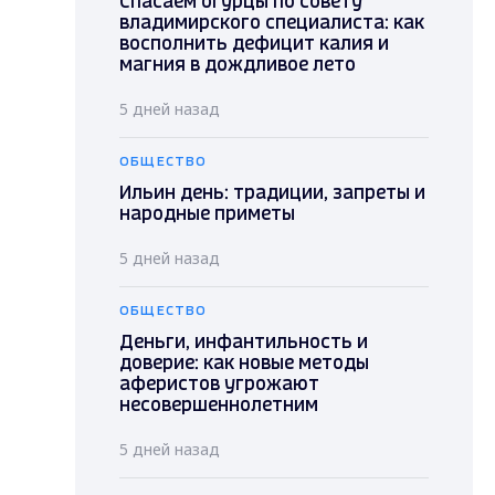
Спасаем огурцы по совету
владимирского специалиста: как
восполнить дефицит калия и
магния в дождливое лето
5 дней назад
ОБЩЕСТВО
Ильин день: традиции, запреты и
народные приметы
5 дней назад
ОБЩЕСТВО
Деньги, инфантильность и
доверие: как новые методы
аферистов угрожают
несовершеннолетним
5 дней назад