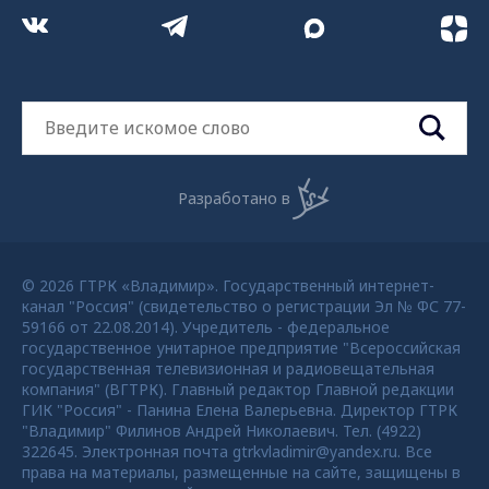
Разработано в
© 2026 ГТРК «Владимир». Государственный интернет-
канал "Россия" (свидетельство о регистрации Эл № ФС 77-
59166 от 22.08.2014). Учредитель - федеральное
государственное унитарное предприятие "Всероссийская
государственная телевизионная и радиовещательная
компания" (ВГТРК). Главный редактор Главной редакции
ГИК "Россия" - Панина Елена Валерьевна. Директор ГТРК
"Владимир" Филинов Андрей Николаевич. Тел. (4922)
322645. Электронная почта gtrkvladimir@yandex.ru. Все
права на материалы, размещенные на сайте, защищены в