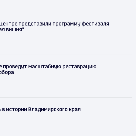
 центре представили программу фестиваля
ая вишня"
е проведут масштабную реставрацию
обора
ь в истории Владимирского края