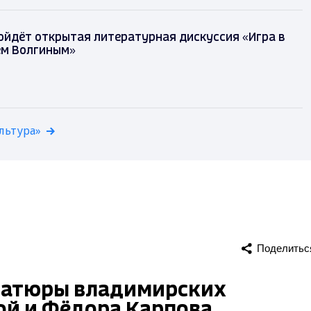
ойдёт открытая литературная дискуссия «Игра в
ем Волгиным»
льтура»
Поделитьс
иатюры владимирских
й и Фёдора Карпова