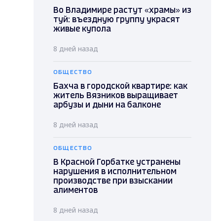
Во Владимире растут «храмы» из
туй: въездную группу украсят
живые купола
8 дней назад
ОБЩЕСТВО
Бахча в городской квартире: как
житель Вязников выращивает
арбузы и дыни на балконе
8 дней назад
ОБЩЕСТВО
В Красной Горбатке устранены
нарушения в исполнительном
производстве при взыскании
алиментов
8 дней назад