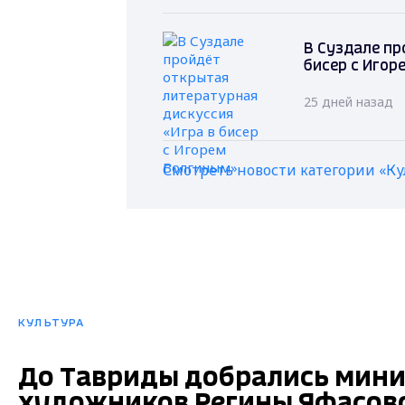
В Суздале пр
бисер с Игор
25 дней назад
Смотреть новости категории «Ку
КУЛЬТУРА
До Тавриды добрались мин
художников Регины Яфасово