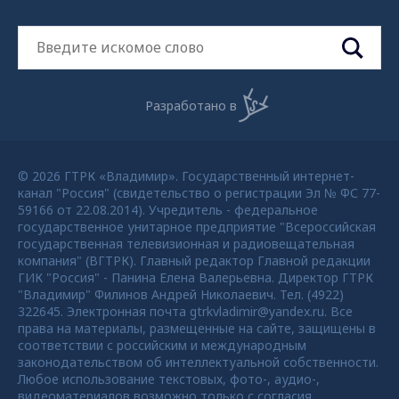
Разработано в
© 2026 ГТРК «Владимир». Государственный интернет-
канал "Россия" (свидетельство о регистрации Эл № ФС 77-
59166 от 22.08.2014). Учредитель - федеральное
государственное унитарное предприятие "Всероссийская
государственная телевизионная и радиовещательная
компания" (ВГТРК). Главный редактор Главной редакции
ГИК "Россия" - Панина Елена Валерьевна. Директор ГТРК
"Владимир" Филинов Андрей Николаевич. Тел. (4922)
322645. Электронная почта gtrkvladimir@yandex.ru. Все
права на материалы, размещенные на сайте, защищены в
соответствии с российским и международным
законодательством об интеллектуальной собственности.
Любое использование текстовых, фото-, аудио-,
видеоматериалов возможно только с согласия