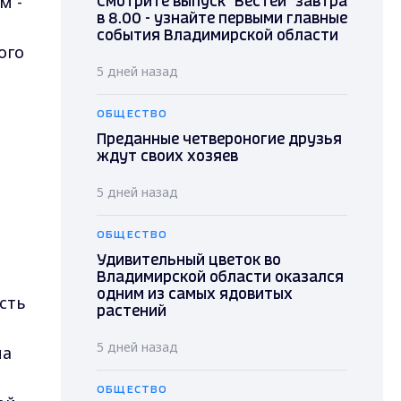
м -
Смотрите выпуск "Вестей" завтра
в 8.00 - узнайте первыми главные
события Владимирской области
ого
5 дней назад
ОБЩЕСТВО
Преданные четвероногие друзья
ждут своих хозяев
5 дней назад
ОБЩЕСТВО
Удивительный цветок во
Владимирской области оказался
одним из самых ядовитых
сть
растений
5 дней назад
на
ОБЩЕСТВО