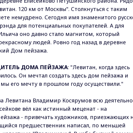
 деревне Елисейково Петушинского района. Рядо
витан. 120 км от Москвы". Столкнуться с таким
нете немудрено. Сегодня имя знаменитого русск
брэнда для потенциальных покупателей. А для
Ильича оно давно стало магнитом, который
екрасному людей. Ровно год назад в деревне
ский Дом пейзажа.
ДИТЕЛЬ ДОМА ПЕЙЗАЖА
: "Левитан, когда здесь
илось. Он мечтал создать здесь дом пейзажа и
т мы его мечту в прошлом году осуществили."
а Левитана Владимир Косярумов всю деятельно
сейкове вёл как истинный меценат - на
пейзажа - привечать художников, приезжающих 
ающийся предшественник написал, по меньшей