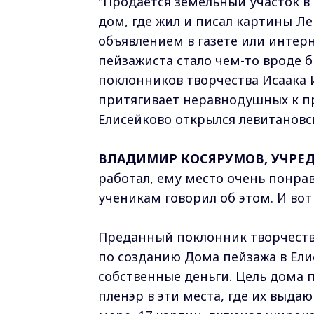
"Продаётся земельный участок в
дом, где жил и писал картины Ле
объявлением в газете или интер
пейзажиста стало чем-то вроде 
поклонников творчества Исаака 
притягивает неравнодушных к пр
Елисейково открылся левитанов
ВЛАДИМИР КОСЯРУМОВ, УЧРЕ
работал, ему место очень понрав
ученикам говорил об этом. И во
Преданный поклонник творчеств
по созданию Дома пейзажа в Ели
собственные деньги. Цель дома 
пленэр в эти места, где их выд