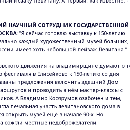
ный Исааку Левитану. А первый, как известно, - 
ШИЙ НАУЧНЫЙ СОТРУДНИК ГОСУДАРСТВЕННОЙ
ОСКВА
: "Я сейчас готовлю выставку к 150-летию
квально каждый художественный музей больших,
оссии имеет хоть небольшой пейзаж Левитана."
новского движения на владимирщине думают о т
 фестиваля в Елисейково к 150-летию со дня
казаны предложения включить здешний Дом
маршрутов и проводить в нём мастер-классы с
ков. А Владимир Косярумов озабочен и тем,
гла печальная участь левитановского дома в
я открыть музей ещё в начале 90-х. Но
а сожгли местные недоброжелатели.