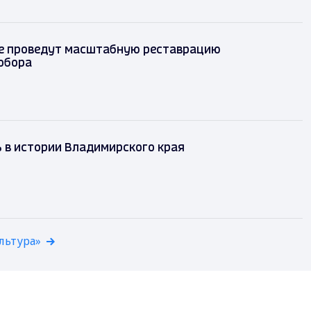
е проведут масштабную реставрацию
обора
ь в истории Владимирского края
льтура»