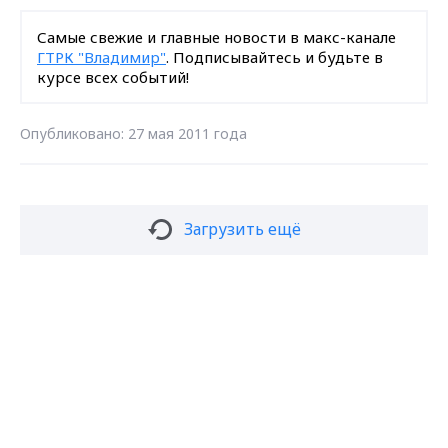
Самые свежие и главные новости в макс-канале
ГТРК "Владимир"
. Подписывайтесь и будьте в
курсе всех событий!
Опубликовано: 27 мая 2011 года
Загрузить ещё
Max - канал Россия "ГТРК
Владимир"
Подписаться на новости
Главные новости города
Владимира и региона.