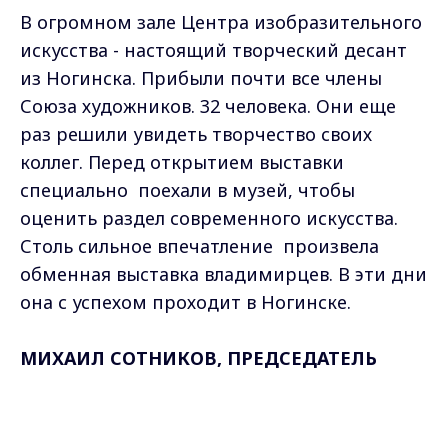
В огромном зале Центра изобразительного
искусства - настоящий творческий десант
из Ногинска. Прибыли почти все члены
Союза художников. 32 человека. Они еще
раз решили увидеть творчество своих
коллег. Перед открытием выставки
специально поехали в музей, чтобы
оценить раздел современного искусства.
Столь сильное впечатление произвела
обменная выставка владимирцев. В эти дни
она с успехом проходит в Ногинске.
МИХАИЛ СОТНИКОВ, ПРЕДСЕДАТЕЛЬ
НОГИНСКОГО ОТДЕЛЕНИЯ СОЮЗА
Max - канал Россия "ГТРК
ХУДОЖНИКОВ РОССИИ
: "Очень
Владимир"
Главные новости города
замечательная выставка. Экспозиция
Владимира и региона.